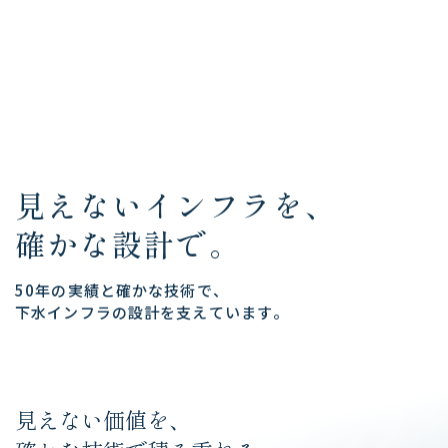
〒530-0044
大阪府大阪市北区東天満2丁目9番4号
(千代田ビル東館10階B号室)
TEL：
06-6357-7011
FAX：06-4800-8001
見
え
な
い
イ
ン
フ
ラ
を
、
確
か
な
設
計
で
。
5
0
年
の
実
績
と
確
か
な
技
術
で
、
下
水
イ
ン
フ
ラ
の
設
計
を
支
え
て
い
ま
す
。
見えない価値を、