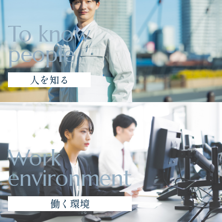
To know
people
人を知る
Work
environment
働く環境