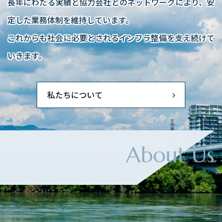
長年にわたる実績と協力会社とのネットワークにより、安
定した業務体制を維持しています。
これからも社会に必要とされるインフラ整備を支え続けて
いきます。
私たちについて
A
b
o
u
t
U
s