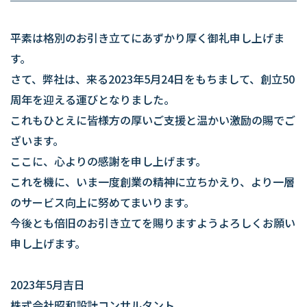
平素は格別のお引き立てにあずかり厚く御礼申し上げま
〒530-0044
大阪府大阪市北区東天満2丁目9番4号
す。
(千代田ビル東館10階B号室)
さて、弊社は、来る2023年5月24日をもちまして、創立50
TEL：
06-6357-7011
FAX：06-4800-8001
周年を迎える運びとなりました。
これもひとえに皆様方の厚いご支援と温かい激励の賜でご
ざいます。
ここに、心よりの感謝を申し上げます。
これを機に、いま一度創業の精神に立ちかえり、より一層
のサービス向上に努めてまいります。
今後とも倍旧のお引き立てを賜りますようよろしくお願い
申し上げます。
2023年5月吉日
株式会社昭和設計コンサルタント