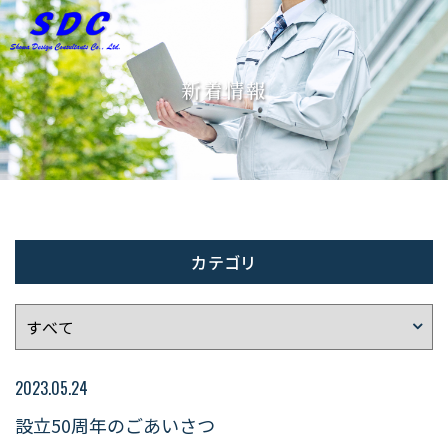
新着情報
ホーム
私たちについて
事業内容
人を知る
働く環境
募集要項
カテゴリ
トピックス
新着情報
お問い合わせ
2023.05.24
設立50周年のごあいさつ